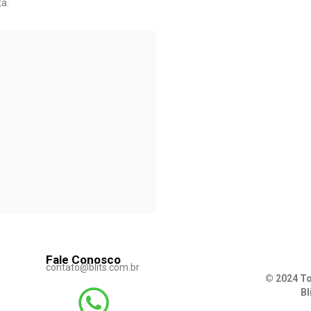
ta.
Fale Conosco
contato@blits.com.br
© 2024 To
Bl